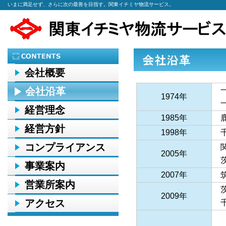
いまに満足せず、さらに次の最善を目指す。関東イチミヤ物流サービス。
会社概要
会社沿革
一
1974年
一
経営理念
1985年
鹿
経営方針
1998年
千
コンプライアンス
関
2005年
茨
事業案内
2007年
筑
営業所案内
茨
2009年
アクセス
千